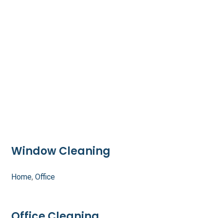
Window Cleaning
Home
,
Office
Office Cleaning