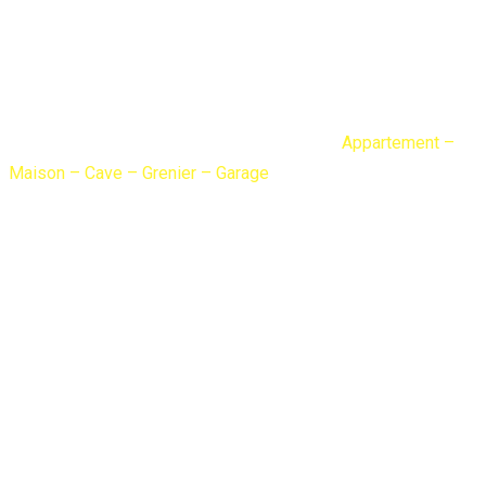
– Cave – Grenier –
Garage
Diogene Debarras
Services
Débarras
Appartement –
Maison – Cave – Grenier – Garage