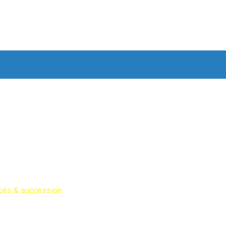
 succession
cès & succession