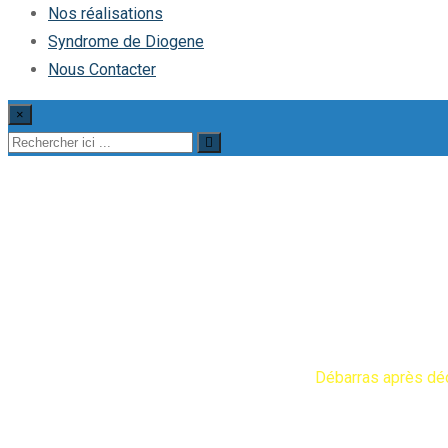
Nos réalisations
Syndrome de Diogene
Nous Contacter
×
Débarras après décès &
Diogene Debarras
Services
Débarras
Débarras après dé