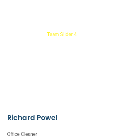
Team Slider 4
Diogene Debarras
Team Slider 4
Richard Powel
Office Cleaner