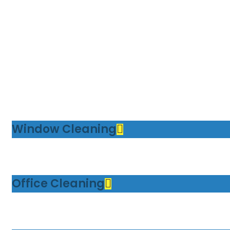
Window Cleaning
Office Cleaning